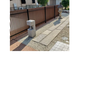
設計・監理
久松建築計画
〒444-3505
愛知県岡崎市本宿町上ノ山22