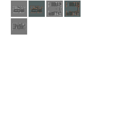
設計・監理
久松建築計画
〒444-3505
愛知県岡崎市本宿町上ノ山22
TEL：
0564-48-5888
MAIL：
hisakn@gmail.com
一級建築士事務所
愛知県知事登録（い-6）第8069号
お問い合わせ