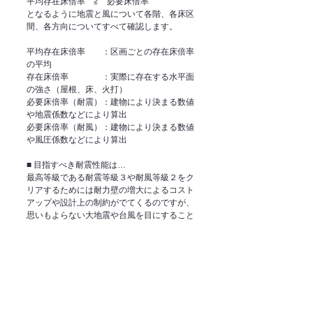
平均存在床倍率　≧　必要床倍率
となるように地震と風について各階、各床区
間、各方向についてすべて確認します。 
平均存在床倍率　　：区画ごとの存在床倍率
の平均
存在床倍率　　　　：実際に存在する水平面
の強さ（屋根、床、火打）
必要床倍率（耐震）：建物により決まる数値
や地震係数などにより算出
必要床倍率（耐風）：建物により決まる数値
や風圧係数などにより算出  
■ 目指すべき耐震性能は… 
最高等級である耐震等級３や耐風等級２をク
リアするためには耐力壁の増大によるコスト
アップや設計上の制約がでてくるのですが、
思いもよらない大地震や台風を目にすること
が多い現代の状況ではやはりここを目指すべ
きだと思います。
合理的な設計を行いコストをできるだけおさ
えながら制約を感じさせない設計をするのが
建築士の腕の見せどころでもあるわけですか