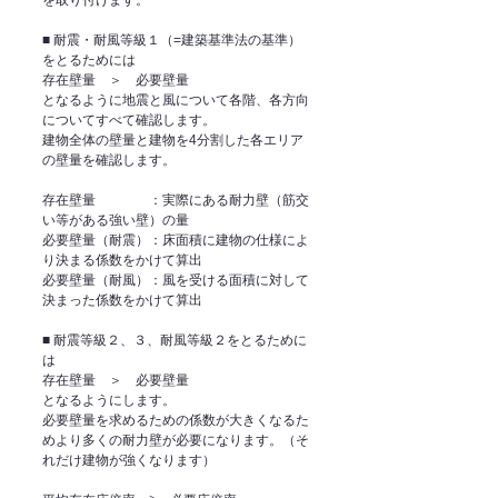
を取り付けます。  
■ 耐震・耐風等級１（=建築基準法の基準）
をとるためには 
存在壁量　＞　必要壁量
となるように地震と風について各階、各方向
についてすべて確認します。
建物全体の壁量と建物を4分割した各エリア
の壁量を確認します。 
存在壁量　　　　：実際にある耐力壁（筋交
い等がある強い壁）の量
必要壁量（耐震）：床面積に建物の仕様によ
り決まる係数をかけて算出
必要壁量（耐風）：風を受ける面積に対して
決まった係数をかけて算出 
■ 耐震等級２、３、耐風等級２をとるために
は 
存在壁量　＞　必要壁量
となるようにします。
必要壁量を求めるための係数が大きくなるた
めより多くの耐力壁が必要になります。（そ
れだけ建物が強くなります） 