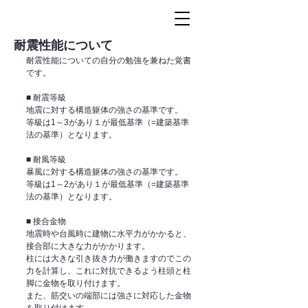
耐震性能について
耐震性能についての自分の勉強を兼ねた覚書
です。
■ 耐震等級 
地震に対する構造躯体の強さの基準です。
等級は1～3があり１が最低基準（=建築基準
法の基準）となります。  
■ 耐風等級 
暴風に対する構造躯体の強さの基準です。
等級は1～2があり１が最低基準（=建築基準
法の基準）となります。  
■ 接合金物 
地震時や台風時に建物に水平力がかかると、
接合部に大きな力がかかります。
柱には大きな引き抜き力が働きますのでこの
力を計算し、これに対抗できるよう柱頭と柱
脚に金物を取り付けます。
また、筋交いの端部には強さに対応した金物