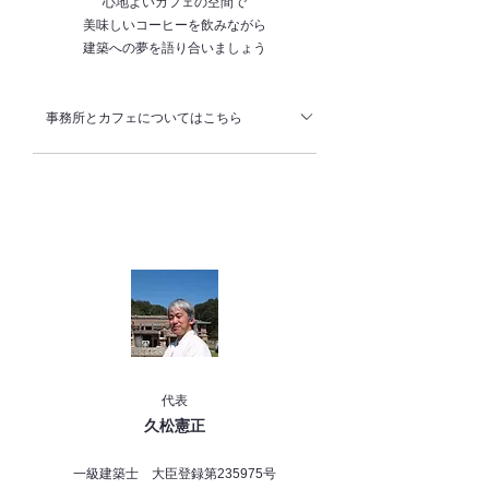
心地よいカフェの空間で
美味しいコーヒーを飲みながら
建築への夢を語り合いましょう
事務所とカフェについてはこちら
写真中央の黒い建物が以前の事務所をリノベ
ーションしたカフェで、その右のグレーの部
分が私の事務所です。 入口入った細長い場
所が雑貨の展示販売スペースやハンモックな
どがあるカフェです。 キッチンの奥には半
個室があり、普段はカフェですがカルペディ
エムのアトリエやワークショップなどにもな
ります。私とお施主さんや関係業者さんとの
打ち合わせは主にここでやります。 駐車場
は5台あります。 ↓ カフェの紹介動画
代表
（音が出ますのでご注意ください） カフェ
久松憲正
スペース 半個室スペース キッチンスペース
一級建築士 大臣登録第235975号